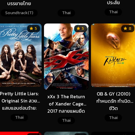
ประลัย
บรรยายไทย
Thai
Soundtrack(T)
Thai
5
5
8
Pretty Little Liars:
OB & GY (2010)
xXx 3 The Return
Original Sin สวย
กำหนดรัก กำเนิด
of Xander Cage
แสบแอบซ่อนร้าย:
ชีวิต
2017 ทลายแผนยึด
บาปกำเนิด Season 1
Thai
โลก
Thai
Thai
(2024)