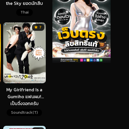
the Sky ยอดนักสืบ
จิ๋วโคนัน เดอะมูฟวี่ 14:
Thai
ปริศนามรณะเหนือ
น่านฟ้า (2010)
7
My Girlfriend Is a
Gumiho แฟนผม!
เป็นจิ้งจอกครับ
Soundtrack(T)