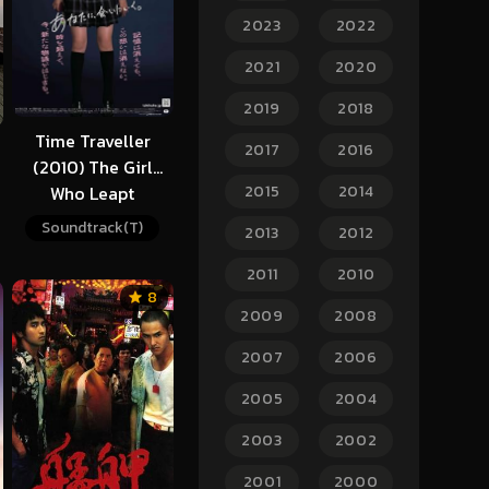
2023
2022
2021
2020
2019
2018
Time Traveller
2017
2016
(2010) The Girl
2015
2014
Who Leapt
Through Time
Soundtrack(T)
2013
2012
2011
2010
8
2009
2008
2007
2006
2005
2004
2003
2002
2001
2000