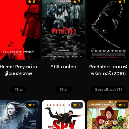
6
7
5
Hunter Prey หน่วย
Still ตายโหง
Predators มหากาฬ
จู่โจมนอกพิภพ
พรีเดเตอร์ (2010)
Thai
Thai
Soundtrack(T)
5
7
7