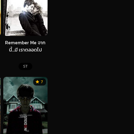
Remember Me จาก
นี้…มี เราตลอดไป
ST
7