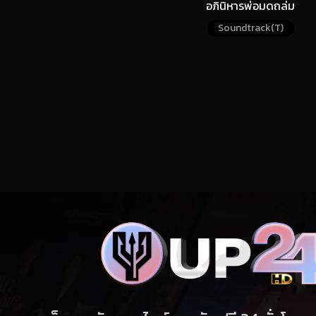
อภินิหารพ่อมดถล่ม
โลก
Soundtrack(T)