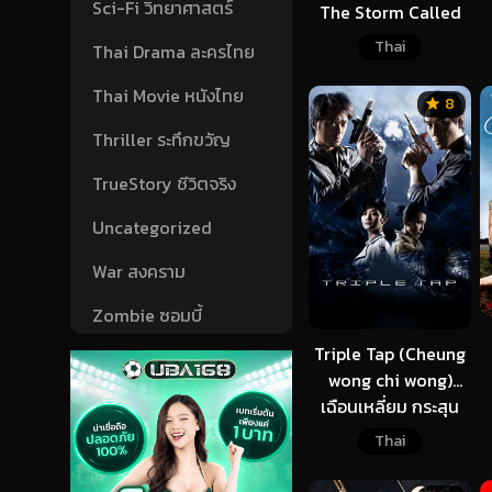
Sci-Fi วิทยาศาสตร์
The Storm Called
My Bride ชินจัง
Thai
Thai Drama ละครไทย
เดอะมูฟวี่ 18 ตอน
ข้ามเวลามาป่วนโลก
Thai Movie หนังไทย
8
(2010)
Thriller ระทึกขวัญ
TrueStory ชีวิตจริง
Uncategorized
War สงคราม
Zombie ซอมบี้
Triple Tap (Cheung
wong chi wong)
เฉือนเหลี่ยม กระสุน
จับตาย (2010)
Thai