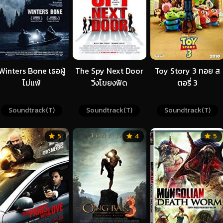
Winters Bone เธอผู้
The Spy Next Door
Toy Story 3 ทอย ส
ไม่แพ้
วิ่งโขยงฟัด
ตอรี่ 3
Soundtrack(T)
Soundtrack(T)
Soundtrack(T)
5
4
5