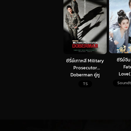
ซีรีย์จี
ซีรี่ย์เกาหลี Military
Fat
Prosecutor
Love(
Doberman คู่หู
ปาฏิหาริ
อัยการทหารโดเบอร์
Soundt
TS
ว
แมน (จบ)