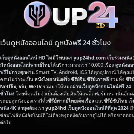
เว็บดูหนังออนไลน์ ดูหนังฟรี 24 ชั่วโมง
เว็บดูหนังออนไลน์ HD
ไม่มีโฆษณา
yup24hd.com
เว็บรวมหนัง
มี
หนังออนไลน์พากย์ไทย
ให้บริการมากกว่า 10,000 เรื่อง
ดูหนังออ
ฟรีไม่กระตุก
ผ่าน Smart TV, Android, iOS ได้ทุกอุปกรณ์ ให้คุณเล
ครบไม่ว่าจะเป็น
หนังไทย
หนังฝรั่ง
ซีรีย์จีน
ซีรีย์เกาหลี
รวมทั้ง
ซีรี
Netflix
,
Viu
,
WeTV
รวมมาให้หมด
ผ่านเว็บดูหนังออนไลน์ฟรี 24
ชั่วโมง
โดยที่คุณไม่จำเป็นต้องเสียเงินให้แพล็ตฟอร์มเหล่านั้นอีกต
ระบบดูหนังของเรามีทั้ง
ซีรีย์พากย์ไทยเต็มเรื่อง
และ
ซีรีย์ซับไทย
เว็
หนัง 4K ล่าสุด
ต้องเรา
yup24hd
เว็บดูหนังออนไลน์ดีที่สุด 2024
มี
ซ่อมไฟล์หนังอัตโนมัติ ไม่ต้องหงุดหงิดกับการดูไม่ได้ หรือขาดตอ
ต่อไป